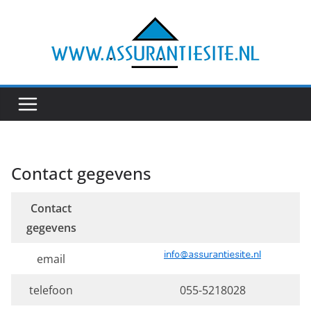
Ga
naar
de
inhoud
Contact gegevens
Contact
gegevens
email
telefoon
055-5218028